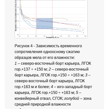
Рисунок 4 - Зависимость временного
сопротивления одноосному сжатию
образцов мела от его влажности:
1
– северо-восточный борт карьера, ЛГОК
гор.+137 ÷ +150 м;
2
– северо-восточный
борт карьера, ЛГОК гор.+150 ÷ +163 м;
3
–
северо-восточный борт карьера, ЛГОК
гор.+163 м и более;
4
– юго-западный борт
карьера, ЛГОК гор.+150 ÷ +163 м;
5
–
конвейерный отвал, СГОК;
голубой
– зона
средней природной влажности