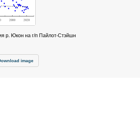
ия р. Юкон на г/п Пайлот-Стэйшн
Download image