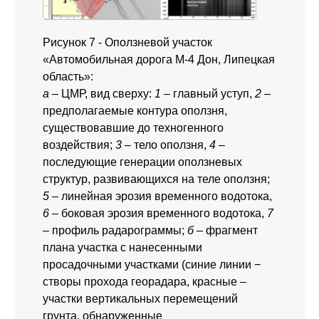
Рисунок 7 - Оползневой участок
«Автомобильная дорога М-4 Дон, Липецкая
область»:
а
– ЦМР, вид сверху:
1
– главный уступ,
2
–
предполагаемые контура оползня,
существовавшие до техногенного
воздействия;
3
– тело оползня,
4
–
последующие генерации оползневых
структур, развивающихся на теле оползня;
5
– линейная эрозия временного водотока,
6
– боковая эрозия временного водотока,
7
– профиль радарограммы;
б
– фрагмент
плана участка с нанесенными
просадочными участками (синие линии −
створы прохода георадара, красные –
участки вертикальных перемещений
грунта, обнаруженные