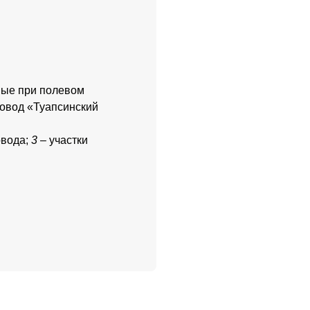
ные при полевом
ровод «Туапсинский
овода;
3
– участки