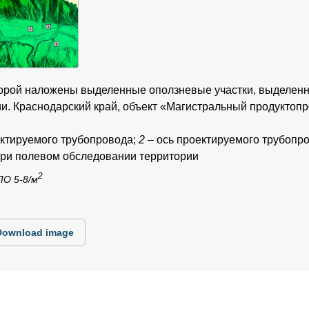
оторой наложены выделенные оползневые участки, выделен
и. Краснодарский край, объект «Магистральный продуктоп
ектируемого трубопровода;
2
– ось проектируемого трубопр
при полевом обследовании территории
2
О 5-8/м
Download image