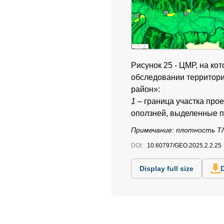
Рисунок 25 - ЦМР, на к
обследовании территори
район»:
1
– граница участка про
оползней, выделенные 
Примечание:
плотность ТЛ
DOI:
10.60797/GEO.2025.2.2.25
Display full size