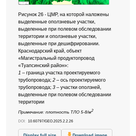
Рисунок 26 - ЦМР, на которой наложены
выделенные оползневые участки,
выделенные при полевом обследовании
территории и оползневые участки,
выделенные при дешифрировании.
Краснодарский край, объект
«Магистральный продуктопровод
«Туапсинский район»:
1
– граница участка проектируемого
трубопровода;
2
– ось проектируемого
трубопровода;
3
– участки оползней,
выделенные при полевом обследовании
территории
2
Примечание:
плотность ТЛО 5-8/м
DOI:
10.60797/GEO.2025.2.2.26
Display full size
Download image