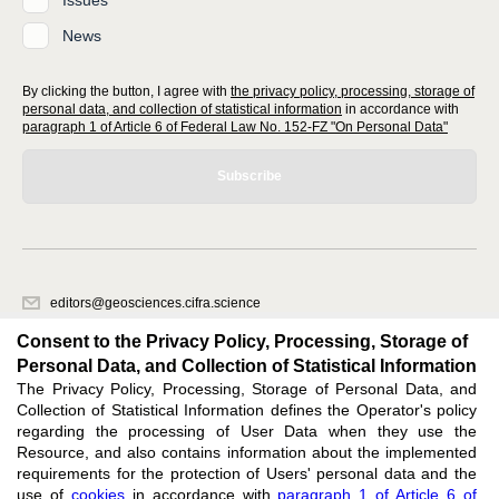
News
By clicking the button, I agree with
the privacy policy, processing, storage of
personal data, and collection of statistical information
in accordance with
paragraph 1 of Article 6 of Federal Law No. 152-FZ "On Personal Data"
Subscribe
editors@geosciences.cifra.science
620066, Sverdlovsk region, Yekaterinburg, st. Akademicheskaya, 11A,
Consent to the Privacy Policy, Processing, Storage of
office 1.
Personal Data, and Collection of Statistical Information
The Privacy Policy, Processing, Storage of Personal Data, and
Feedback
Collection of Statistical Information defines the Operator's policy
regarding the processing of User Data when they use the
Resource, and also contains information about the implemented
requirements for the protection of Users' personal data and the
use of
cookies
in accordance with
paragraph 1 of Article 6 of