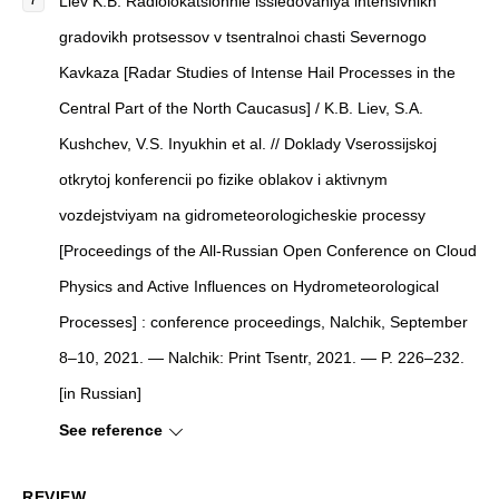
Liev K.B. Radiolokatsionnie issledovaniya intensivnikh
gradovikh protsessov v tsentralnoi chasti Severnogo
Kavkaza [Radar Studies of Intense Hail Processes in the
Central Part of the North Caucasus] / K.B. Liev, S.A.
Kushchev, V.S. Inyukhin et al. // Doklady Vserossijskoj
otkrytoj konferencii po fizike oblakov i aktivnym
vozdejstviyam na gidrometeorologicheskie processy
[Proceedings of the All-Russian Open Conference on Cloud
Physics and Active Influences on Hydrometeorological
Processes] : conference proceedings, Nalchik, September
8–10, 2021. — Nalchik: Print Tsentr, 2021. — P. 226–232.
[in Russian]
See reference
REVIEW