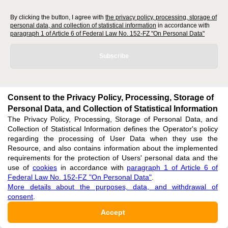
By clicking the button, I agree with
the privacy policy, processing, storage of
personal data, and collection of statistical information
in accordance with
paragraph 1 of Article 6 of Federal Law No. 152-FZ "On Personal Data"
Subscribe
Consent to the Privacy Policy, Processing, Storage of
Personal Data, and Collection of Statistical Information
editors@geosciences.cifra.science
The Privacy Policy, Processing, Storage of Personal Data, and
620066, Sverdlovsk region, Yekaterinburg, st. Akademicheskaya, 11A,
Collection of Statistical Information defines the Operator's policy
office 1.
regarding the processing of User Data when they use the
Resource, and also contains information about the implemented
requirements for the protection of Users' personal data and the
Feedback
use of
cookies
in accordance with
paragraph 1 of Article 6 of
Federal Law No. 152-FZ "On Personal Data"
.
More details about the purposes, data, and withdrawal of
consent
.
Accept
Support
:
editors@geosciences.cifra.science