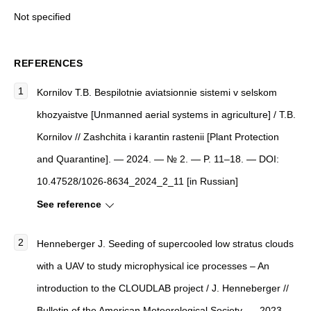
Not specified
REFERENCES
Kornilov T.B. Bespilotnie aviatsionnie sistemi v selskom
khozyaistve [Unmanned aerial systems in agriculture] / T.B.
Kornilov // Zashchita i karantin rastenii [Plant Protection
and Quarantine]. — 2024. — № 2. — P. 11–18. — DOI:
10.47528/1026-8634_2024_2_11 [in Russian]
See reference
Henneberger J. Seeding of supercooled low stratus clouds
with a UAV to study microphysical ice processes – An
introduction to the CLOUDLAB project / J. Henneberger //
Bulletin of the American Meteorological Society. — 2023. —