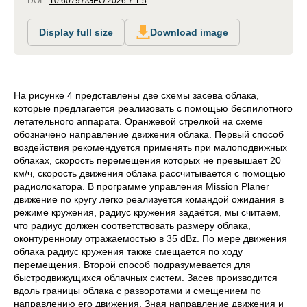
DOI:
10.60797/GEO.2026.7.1.5
Display full size
Download image
На рисунке 4 представлены две схемы засева облака,
которые предлагается реализовать с помощью беспилотного
летательного аппарата. Оранжевой стрелкой на схеме
обозначено направление движения облака. Первый способ
воздействия рекомендуется применять при малоподвижных
облаках, скорость перемещения которых не превышает 20
км/ч, скорость движения облака рассчитывается с помощью
радиолокатора. В программе управления Mission Planer
движение по кругу легко реализуется командой ожидания в
режиме кружения, радиус кружения задаётся, мы считаем,
что радиус должен соответствовать размеру облака,
оконтуренному отражаемостью в 35 dBz. По мере движения
облака радиус кружения также смещается по ходу
перемещения. Второй способ подразумевается для
быстродвижущихся облачных систем. Засев производится
вдоль границы облака с разворотами и смещением по
направлению его движения. Зная направление движения и