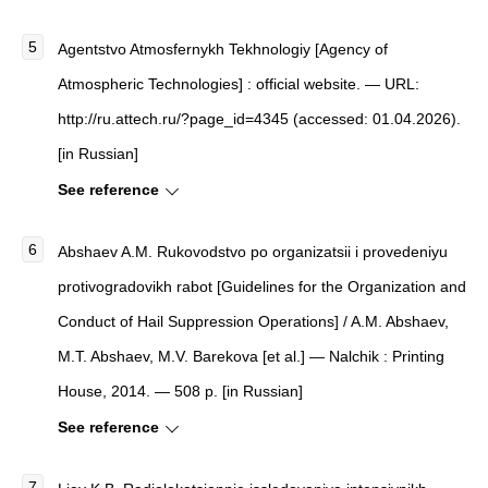
Agentstvo Atmosfernykh Tekhnologiy [Agency of
Atmospheric Technologies] : official website. — URL:
http://ru.attech.ru/?page_id=4345 (accessed: 01.04.2026).
[in Russian]
See reference
Abshaev A.M. Rukovodstvo po organizatsii i provedeniyu
protivogradovikh rabot [Guidelines for the Organization and
Conduct of Hail Suppression Operations] / A.M. Abshaev,
M.T. Abshaev, M.V. Barekova [et al.] — Nalchik : Printing
House, 2014. — 508 p. [in Russian]
See reference