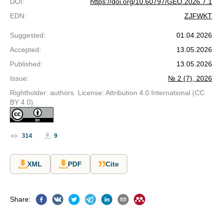
DOI
:
https://doi.org/10.60797/GEO.2026.7.1
EDN
:
ZJFWKT
Suggested
:
01.04.2026
Accepted
:
13.05.2026
Published
:
13.05.2026
Issue
:
№ 2 (7), 2026
Rightholder: authors. License: Attribution 4.0 International (CC
BY 4.0)
314
9
XML
PDF
Cite
Share
: