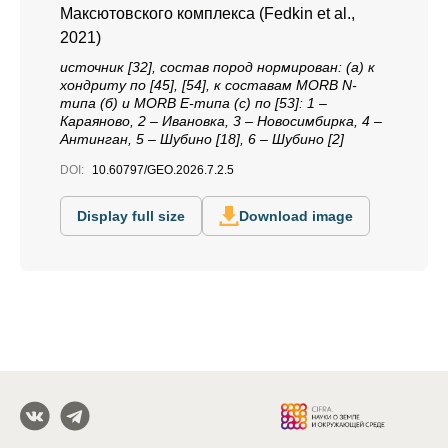
Максютовского комплекса (Fedkin et al.,
2021)
источник [32], состав пород нормирован: (а) к
хондриту по [45], [54], к составам MORB N-
типа (б) и MORB E-типа (с) по [53]: 1 –
Караяново, 2 – Ивановка, 3 – Новосимбирка, 4 –
Антинган, 5 – Шубино [18], 6 – Шубино [2]
DOI:
10.60797/GEO.2026.7.2.5
Display full size
Download image