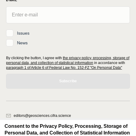
E-MAIL
Issues
News
By clicking the button, I agree with
the privacy policy, processing, storage of
personal data, and collection of statistical information
in accordance with
paragraph 1 of Article 6 of Federal Law No. 152-FZ "On Personal Data"
Subscribe
editors@geosciences.cifra.science
620066, Sverdlovsk region, Yekaterinburg, st. Akademicheskaya, 11A,
Consent to the Privacy Policy, Processing, Storage of
office 1.
Personal Data, and Collection of Statistical Information