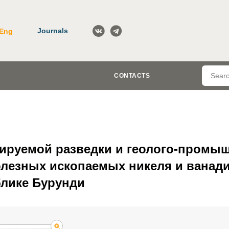
Journals
Eng
CONTACTS
тируемой разведки и геолого-промы
лезных ископаемых никеля и ванади
блике Бурунди