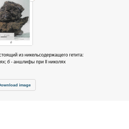
остоящий из никельсодержащего гетита:
ях;
б
- аншлифы при II николях
Download image