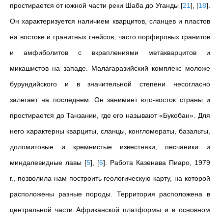
простирается от южной части реки Шаба до Уганды
[
21
]
,
[
18
]
.
Он характеризуется наличием кварцитов, сланцев и пластов
на востоке и гранитных гнейсов, часто порфировых гранитов
и амфиболитов с вкраплениями метакварцитов и
микашистов на западе. Малагаразийский комплекс моложе
бурундийского и в значительной степени несогласно
залегает на последнем. Он занимает юго-восток страны и
простирается до Танзании, где его называют «Букобан». Для
него характерны кварциты, сланцы, конгломераты, базальты,
доломитовые и кремнистые известняки, песчаники и
миндалевидные лавы
[
5
]
,
[
6
]
. Работа Казенава Пиаро, 1979
г., позволила нам построить геологическую карту, на которой
расположены разные породы. Территория расположена в
центральной части Африканской платформы и в основном