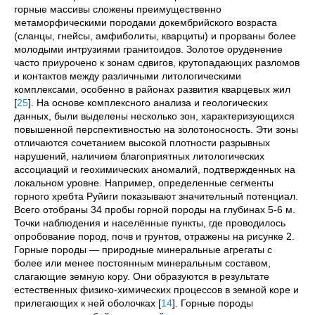
горные массивы сложены преимущественно
метаморфическими породами докембрийского возраста
(сланцы, гнейсы, амфиболиты, кварциты) и прорваны более
молодыми интрузиями гранитоидов. Золотое оруденение
часто приурочено к зонам сдвигов, крутопадающих разломов
и контактов между различными литологическими
комплексами, особенно в районах развития кварцевых жил
[
25
]
. На основе комплексного анализа и геологических
данных, были выделены несколько зон, характеризующихся
повышенной перспективностью на золотоносность. Эти зоны
отличаются сочетанием высокой плотности разрывных
нарушений, наличием благоприятных литологических
ассоциаций и геохимических аномалий, подтвержденных на
локальном уровне. Например, определенные сегменты
горного хребта
Руйиги
показывают значительный потенциал.
Всего отобраны 34 пробы горной породы на глубинах 5-6 м.
Точки наблюдения и населённые пункты, где проводилось
опробование пород, почв и грунтов, отражены на рисунке 2.
Горные породы — природные минеральные агрегаты с
более или менее постоянным минеральным составом,
слагающие земную кору. Они образуются в результате
естественных физико-химических процессов в земной коре и
прилегающих к ней оболочках
[
14
]
. Горные породы