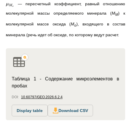
— пересчетный коэффициент, равный отношению
μ
M
o
молекулярной массы определяемого минерала (
М
) к
М
молекулярной массе оксида (
М
), входящего в состав
о
минерала (речь идет об оксиде, по которому ведут расчет.
Таблица 1 - Содержание микроэлементов в
пробах
DOI:
10.60797/GEO.2026.6.2.4
Display table
Download CSV