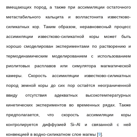
вмещающих пород, а также при ассимиляции остаточного
метастабильного кальцита и волластонита известково-
силикатных кор. Таким образом, неравновесный процесс
ассимиляции известково-силикатной коры может быть
хорошо смоделирован экспериментами по растворению и
термодинамическим моделированием с использованием
риолитовых расплавов или симулятора магматической
камеры. Скорость ассимиляции известково-силикатных
пород земной коры до сих пор остаётся неограниченной
ввиду отсутствия адекватных высокотемпературных
кинетических экспериментов во временных рядах. Также
предполагается, что скорость ассимиляции коры
контролируется диффузией Si–Al и связанной с ней
конвекцией в водно-силикатном слое магмы
[
9
]
.