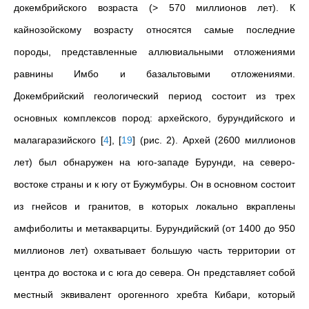
докембрийского возраста (> 570 миллионов лет). К
кайнозойскому возрасту относятся самые последние
породы, представленные аллювиальными отложениями
равнины Имбо и базальтовыми отложениями.
Докембрийский геологический период состоит из трех
основных комплексов пород: архейского, бурундийского и
малагаразийского
[
4
]
,
[
19
]
(рис. 2). Архей (2600 миллионов
лет) был обнаружен на юго-западе Бурунди, на северо-
востоке страны и к югу от Бужумбуры. Он в основном состоит
из гнейсов и гранитов, в которых локально вкраплены
амфиболиты и метакварциты. Бурундийский (от 1400 до 950
миллионов лет) охватывает большую часть территории от
центра до востока и с юга до севера. Он представляет собой
местный эквивалент орогенного хребта Кибари, который