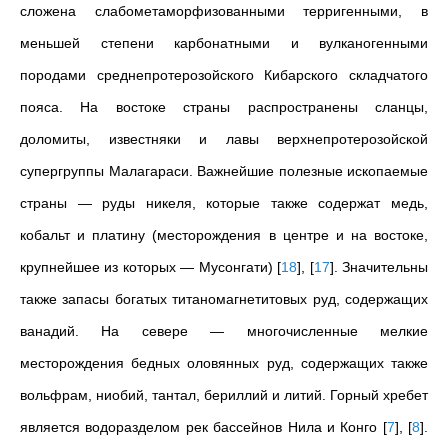
сложена слабометаморфизованными терригенными, в
меньшей степени карбонатными и вулканогенными
породами среднепротерозойского Кибарского складчатого
пояса. На востоке страны распространены сланцы,
доломиты, известняки и лавы верхнепротерозойской
супергруппы Малагараси. Важнейшие полезные ископаемые
страны — руды никеля, которые также содержат медь,
кобальт и платину (месторождения в центре и на востоке,
крупнейшее из которых — Мусонгати)
[
18
]
,
[
17
]
. Значительны
также запасы богатых титаномагнетитовых руд, содержащих
ванадий. На севере — многочисленные мелкие
месторождения бедных оловянных руд, содержащих также
вольфрам, ниобий, тантал, бериллий и литий. Горный хребет
является водоразделом рек бассейнов Нила и Конго
[
7
]
,
[
8
]
.