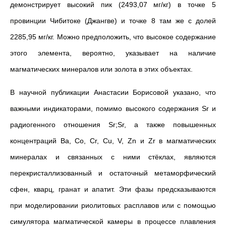
демонстрирует высокий пик (2493,07 мг/кг) в точке 5
провинции Чибитоке (Джангве) и точке 8 там же с долей
2285,95 мг/кг. Можно предположить, что высокое содержание
этого элемента, вероятно, указывает на наличие
магматических минералов или золота в этих объектах.
В научной публикации Анастасии Борисовой указано, что
важными индикаторами, помимо высокого содержания Sr и
радиогенного отношения Sr;Sr, а также повышенных
концентраций Ba, Co, Cr, Cu, V, Zn и Zr в магматических
минералах и связанных с ними стёклах, являются
перекристаллизованный и остаточный метаморфический
сфен, кварц, гранат и апатит. Эти фазы предсказываются
при моделировании риолитовых расплавов или с помощью
симулятора магматической камеры в процессе плавления