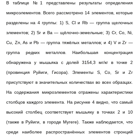
В таблице №1 представлены результаты определения
микроэлементов. Всего рассмотрено 14 элементов, которые
разделены на 4 группы: 1) S, Cl и Rb — группа щелочных
элементов; 2) Sr и Ba — щёлочно-земельные; 3) Cr, Co, Ni,
Cu, Zn, As и Pb — группа тяжёлых металлов; и 4) V и Zr —
группа редких металлов. Наибольшая концентрация
обнаружена у мышьяка с долей 3154,3 мг/кг в точке 2
(провинция
Руйиги
, Гисора). Элементы S, Co, Sr и Zr
присутствуют в значительных количествах во всех образцах.
На содержания микроэлементов отражены характеристики
столбцов каждого элемента. На рисунке 4 видно, что самый
высокий столбец соответствует мышьяку в точках 2 и 10
(также в Руйиги, в городе Мугеге). Также наблюдается, что
среди наиболее распространённых элементов стронций