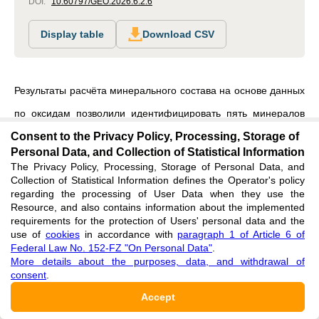
DOI:
10.60797/GEO.2026.6.2.6
Display table
Download CSV
Результаты расчёта минерального состава на основе данных
по оксидам позволили идентифицировать пять минералов
(см. табл. 2). Наиболее распространёнными во всех пробах
Consent to the Privacy Policy, Processing, Storage of
Personal Data, and Collection of Statistical Information
являются ортоклаз, полевой шпат и кварц. Наибольшая
The Privacy Policy, Processing, Storage of Personal Data, and
Collection of Statistical Information defines the Operator's policy
концентрация ортоклаза обнаружена в точке 5, полевого
regarding the processing of User Data when they use the
шпата — в точке 9, а кварца — в точке 11. Значительное
Resource, and also contains information about the implemented
requirements for the protection of Users' personal data and the
количество каолинита выявлено в провинции
Руйиги
в точках
use of
cookies
in accordance with
paragraph 1 of Article 6 of
Federal Law No. 152-FZ "On Personal Data"
.
2 и 10, тогда как альбит отмечается в Мамба (Муйинга) в
More details about the purposes, data, and withdrawal of
точке 9 и в Руйиги (точки 7 и 11). Таким образом, в
consent
.
провинции
Руйиги
обнаружены все минералы, причём точка
Accept
11 характеризуется их наибольшим накоплением. Исходя из