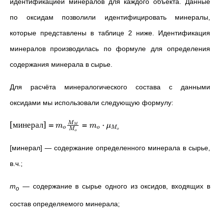
идентификацией минералов для каждого объекта. Данные
по оксидам позволили идентифицировать минералы,
которые представлены в таблице 2 ниже. Идентификация
минералов производилась по формуле для определения
содержания минерала в сырье.
Для расчёта минералогического состава с данными
оксидами мы использовали следующую формулу:
[
минерал
]
=
=
⋅
M
m
m
μ
M
o
o
M
M
o
o
[минерал] — содержание определенного минерала в сырье,
в.ч.;
m
— содержание в сырье одного из оксидов, входящих в
o
состав определяемого минерала;