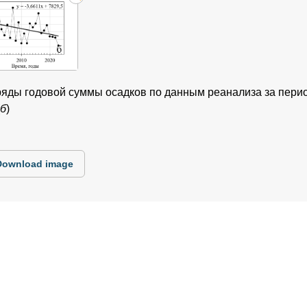
ды годовой суммы осадков по данным реанализа за период
б
)
Download image